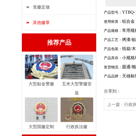
党徽定做
YTBQ-
产品型号：
铝合金
使用材质：
其他徽章
常用规
产品规格：
烤漆/
产品工艺：
推荐产品
纸箱/
产品包装：
小规格
产品库存：
圆通/顺
发货物流：
天雄标
产品品牌：
大型贴金警徽
五米大型警徽安
分享到：
装
上一篇：
行政
大型国徽定制
行政执法徽