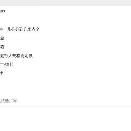
157
格十几公分到几米齐全
贴金
木箱
现货/大规格需定做
丰/德邦
牌
执法徽厂家