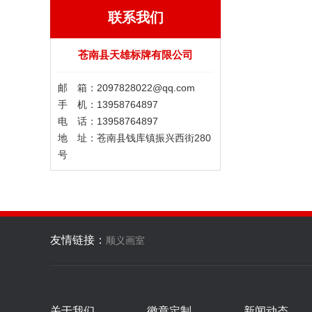
联系我们
苍南县天雄标牌有限公司
邮 箱：2097828022@qq.com
手 机：13958764897
电 话：13958764897
地 址：苍南县钱库镇振兴西街280
号
友情链接：
顺义画室
关于我们
徽章定制
新闻动态