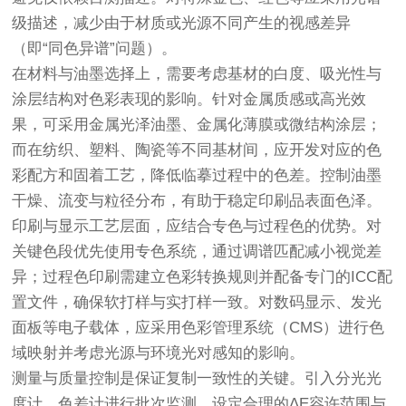
级描述，减少由于材质或光源不同产生的视感差异
（即“同色异谱”问题）。
在材料与油墨选择上，需要考虑基材的白度、吸光性与
涂层结构对色彩表现的影响。针对金属质感或高光效
果，可采用金属光泽油墨、金属化薄膜或微结构涂层；
而在纺织、塑料、陶瓷等不同基材间，应开发对应的色
彩配方和固着工艺，降低临摹过程中的色差。控制油墨
干燥、流变与粒径分布，有助于稳定印刷品表面色泽。
印刷与显示工艺层面，应结合专色与过程色的优势。对
关键色段优先使用专色系统，通过调谱匹配减小视觉差
异；过程色印刷需建立色彩转换规则并配备专门的ICC配
置文件，确保软打样与实打样一致。对数码显示、发光
面板等电子载体，应采用色彩管理系统（CMS）进行色
域映射并考虑光源与环境光对感知的影响。
测量与质量控制是保证复制一致性的关键。引入分光光
度计、色差计进行批次监测，设定合理的ΔE容许范围与