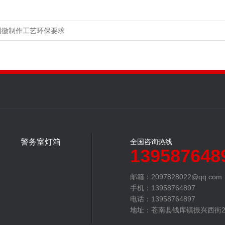
国徽制作工艺环保要求
警务室灯箱
全国咨询热线
139587648
邮箱：2097828022@qq.com
手机：13958764897
电话：13958764897
地址：苍南县钱库镇振兴西街2