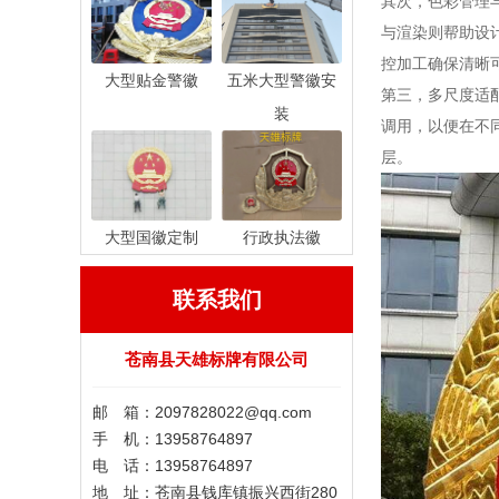
其次，色彩管理
与渲染则帮助设
控加工确保清晰
大型贴金警徽
五米大型警徽安
第三，多尺度适
装
调用，以便在不
层。
大型国徽定制
行政执法徽
联系我们
苍南县天雄标牌有限公司
邮 箱：2097828022@qq.com
手 机：13958764897
电 话：13958764897
地 址：苍南县钱库镇振兴西街280